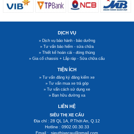
DỊCH VỤ
» Dịch vụ bảo hành - bảo dưỡng
» Tư vấn bảo hiểm - sửa chữa
» Thiết kế hoán cải - đóng thùng
» Gia cố chassis + Lắp ráp - Sửa chữa cẩu
TIỆN ÍCH
» Tư vấn đăng ký đăng kiểm xe
» Tư vấn mua xe trả góp
» Tư vấn cách sử dụng xe
» Bạn hữu đường xa
LIÊN HỆ
SIÊU THỊ XE CẨU
Địa chỉ : 28 QL 1A, P.Thới An, Q.12
Hotline : 0902.00.30.33