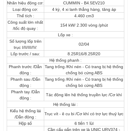
Nhãn hiệu động cơ:
CUMMIN - B4.5EV210
Loại động cơ:
4 kỳ, 4 xi lanh thẳng hàng, tăng áp
Thể tích :
4.460 cm3
Công suất lớn nhất
154 kW/ 2.300 vòng /phút
/tốc độ quay :
Lốp xe :
Số lượng lốp trên
02/04
trục I/II/III/IV:
Lốp trước / sau:
8.25R16/8.25R20
Hệ thống phanh :
Phanh trước /Dẫn
Tang trống /Khí nén - Có trang bị hệ thống
động :
chống bó cứng ABS
Phanh sau /Dẫn
Tang trống /Khí nén - Có trang bị hệ thống
động :
chống bó cứng ABS
Phanh tay /Dẫn
Tác động lên hệ thống truyền lực /Cơ khí
động :
Hệ thống lái :
Kiểu hệ thống lái
Trục vít - ê cu bi /Cơ khí có trợ lực thuỷ lực
/Dẫn động :
Hộp số
6 tiến 1 lùi
Cần cẩu gắn trên xe là UNIC URV374 -