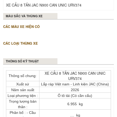
XE CẨU 8 TẤN JAC N900 CAN UNIC URV374
MÀU SẮC VÀ THÙNG XE
CÁC MÀU XE HIỆN CÓ
CÁC LOẠI THÙNG XE
THÔNG SỐ KỸ THUẬT
XE CẨU 8 TẤN JAC N900 CAN UNIC
Thông số chung:
URV374
Xuất sứ
Lắp ráp Việt nam - Linh kiện JAC (China)
Năm sản xuất
2026
Loại phương tiện :
Ô tô tải (Có cần cẩu)
Trọng lượng bản
6.955 kg
thân :
Phân bố : - Cầu
.... kg