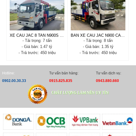
XE CAU JAC 8 TAN N900S CAN UNIC URV554
BAN XE CAU JAC N900 CAN UNIC V375
- Tải trọng: 7 tấn
- Tải trọng: 8 tấn
- Giá bán: 1.47 tỷ
- Giá bán: 1.35 tỷ
- Trả trước: 450 triệu
- Trả trước: 450 triệu
XE CAU JAC 8 TAN
BAN XE CAU JAC N900
N900S CAN UNIC URV554
CAN UNIC V375
- Xuất xứ: VIỆT NAM -
- Xuất xứ: China - Nhật
Hotline:
Tư vấn bán hàng:
Tư vấn dịch vụ:
CHINA - NHẬT
- Tình trạng: Mới 100%
0902.00.30.33
0915.825.835
0943.880.660
- Tình trạng: Mới 100%
- Năm sản xuất: 2026
- Năm sản xuất: 2026
- Tải trọng: 8 tấn
CHẤT LƯỢNG LÀM NÊN UY TÍN
- Tải trọng: 7 tấn
- Trả trước: 450 triệu
- Trả trước: 450 triệu
Xem chi tiết
Đặt hàng
Xem chi tiết
Đặt hàng