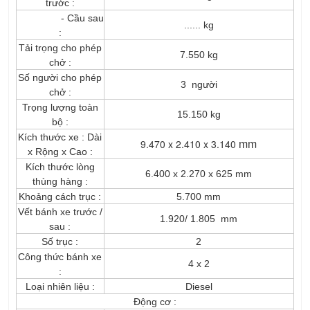
trước :
- Cầu sau
...... kg
:
Tải trọng cho phép
7.550 kg
chở :
Số người cho phép
3 người
chở :
Trọng lượng toàn
15.150 kg
bộ :
Kích thước xe : Dài
mm
9.470 x 2.410 x 3.140
x Rộng x Cao :
Kích thước lòng
6.400 x 2.270 x 625 mm
thùng hàng :
Khoảng cách trục :
5.700 mm
Vết bánh xe trước /
1.920/ 1.805 mm
sau :
Số trục :
2
Công thức bánh xe
4 x 2
:
Loại nhiên liệu :
Diesel
Động cơ :