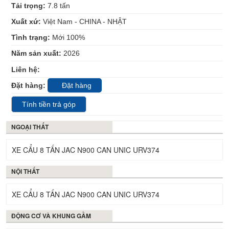
Tải trọng:
7.8
tấn
Xuất xứ:
Việt Nam - CHINA - NHẬT
Tình trạng:
Mới 100%
Năm sản xuất:
2026
Liên hệ:
0902.00.30.33
Đặt hàng:
Đặt hàng
Tính tiền trả góp
NGOẠI THẤT
XE CẨU 8 TẤN JAC N900 CAN UNIC URV374
NỘI THẤT
XE CẨU 8 TẤN JAC N900 CAN UNIC URV374
ĐỘNG CƠ VÀ KHUNG GẦM