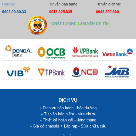
Hotline:
Tư vấn bán hàng:
Tư vấn dịch vụ:
0902.00.30.33
0915.825.835
0943.880.660
CHẤT LƯỢNG LÀM NÊN UY TÍN
DỊCH VỤ
» Dịch vụ bảo hành - bảo dưỡng
» Tư vấn bảo hiểm - sửa chữa
» Thiết kế hoán cải - đóng thùng
» Gia cố chassis + Lắp ráp - Sửa chữa cẩu