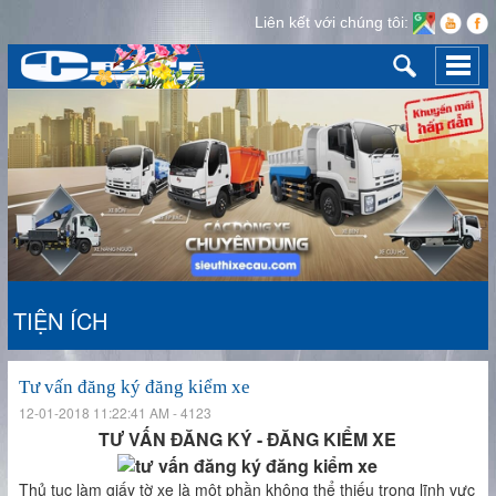
Liên kết với chúng tôi:
Tư
Tư
Tư
Tư
Tư
Tư
vấn
vấn
vấn
vấn
TIỆN ÍCH
đăng
đăng
vấn
vấn
đăng
ký
ký
đăng
đăng
ký
đăng
đăng
kiểm
đăng
đăng
kiểm
ký
xe
Tư vấn đăng ký đăng kiểm xe
xe
kiểm
ký
đăng
xe
12-01-2018 11:22:41 AM -
4123
ký
kiểm
đăng
TƯ VẤN ĐĂNG KÝ - ĐĂNG KIỂM XE
đăng
xe
kiểm
Thủ tục làm giấy tờ xe là một phần không thể thiếu trong lĩnh vực