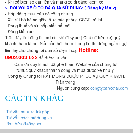
- Khi có biển số gắn lên và mang xe đi đăng kiểm xe.
2. ĐỐI VỚI XE Ô TÔ ĐÃ QUA SỬ DỤNG: ( Đăng ký lần 2)
- Hợp đồng mua bán có công chứng.
- Xin rút bộ hồ sơ giấy tờ xe của phòng CSGT trả lại.
- Đóng thuế và xin cấp biển số mới.
- Đăng kiểm xe.
Trên đây là thông tin cơ bản khi đi ký xe ( Chủ sở hữu xe) quý
khách tham khảo. Nếu cần hỏi thêm thông tin thì đừng ngần ngại
Hotline:
liên hệ cho chúng tôi qua số điện thoại
0902.003.033
để được tư vấn.
Cám ơn quý khách đã ghé thăm Website của chúng tôi.
"Chúc quý khách thành công và mua được xe như ý "
Công ty Chúng tôi RẤT MONG ĐƯỢC PHỤC VỤ QUÝ KHÁCH.
Trân trọng !
Nguồn cung cấp:
congtybanxetai.com
CÁC TIN KHÁC
Tư vấn mua xe trả góp
Tư vấn cách sử dụng xe
Bạn hữu đường xa