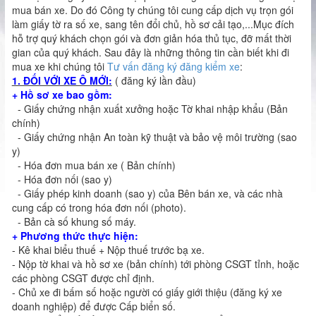
kiểm
xe
mua bán xe. Do đó Công ty chúng tôi cung cấp dịch vụ trọn gói
làm giấy tờ ra số xe, sang tên đổi chủ, hồ sơ cải tạo,...Mục đích
xe
hỗ trợ quý khách chọn gói và đơn giản hóa thủ tục, đỡ mất thời
gian của quý khách. Sau đây là những thông tin cần biết khi đi
mua xe khi chúng tôi
Tư vấn đăng ký đăng kiểm xe
:
1. ĐỐI VỚI XE Ô MỚI:
( đăng ký lần đầu)
+ Hồ sơ xe bao gồm:
- Giấy chứng nhận xuất xưởng hoặc Tờ khai nhập khẩu (Bản
chính)
- Giấy chứng nhận An toàn kỹ thuật và bảo vệ môi trường (sao
y)
- Hóa đơn mua bán xe ( Bản chính)
- Hóa đơn nối (sao y)
- Giấy phép kinh doanh (sao y) của Bên bán xe, và các nhà
cung cấp có trong hóa đơn nối (photo).
- Bản cà số khung số máy.
+ Phương thức thực hiện:
- Kê khai biểu thuế + Nộp thuế trước bạ xe.
- Nộp tờ khai và hồ sơ xe (bản chính) tới phòng CSGT tỉnh, hoặc
các phòng CSGT được chỉ định.
- Chủ xe đi bấm số hoặc người có giấy giới thiệu (đăng ký xe
doanh nghiệp) để được Cấp biển số.