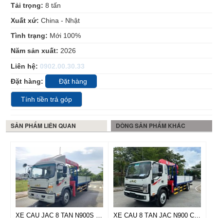
Tải trọng:
8
tấn
Xuất xứ:
China - Nhật
Tình trạng:
Mới 100%
Năm sản xuất:
2026
Liên hệ:
0902.00.30.33
Đặt hàng:
Đặt hàng
Tính tiền trả góp
SẢN PHẨM LIÊN QUAN
DÒNG SẢN PHẨM KHÁC
XE CAU JAC 8 TAN N900S CAN UNIC URV554
XE CẨU 8 TẤN JAC N900 CAN UNIC URV374