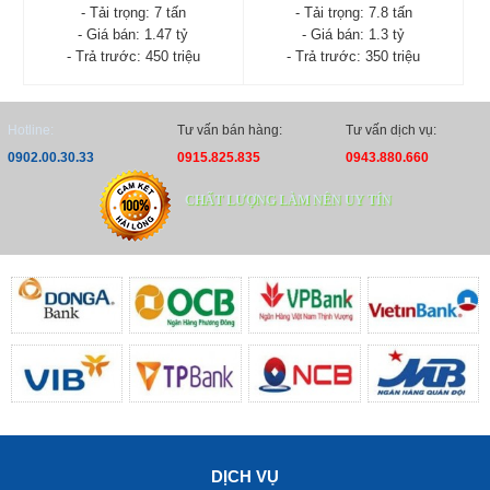
- Tải trọng: 7 tấn
- Tải trọng: 7.8 tấn
- Giá bán: 1.47 tỷ
- Giá bán: 1.3 tỷ
- Trả trước: 450 triệu
- Trả trước: 350 triệu
XE CAU JAC 8 TAN
XE CẨU 8 TẤN JAC N900
N900S CAN UNIC URV554
CAN UNIC URV374
- Xuất xứ: VIỆT NAM -
- Xuất xứ: Việt Nam -
Hotline:
Tư vấn bán hàng:
Tư vấn dịch vụ:
CHINA - NHẬT
CHINA - NHẬT
0902.00.30.33
0915.825.835
0943.880.660
- Tình trạng: Mới 100%
- Tình trạng: Mới 100%
- Năm sản xuất: 2026
- Năm sản xuất: 2026
CHẤT LƯỢNG LÀM NÊN UY TÍN
- Tải trọng: 7 tấn
- Tải trọng: 7.8 tấn
- Trả trước: 450 triệu
- Trả trước: 350 triệu
Xem chi tiết
Đặt hàng
Xem chi tiết
Đặt hàng
DỊCH VỤ