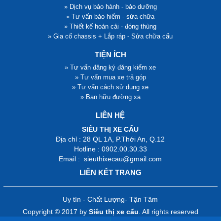
» Dịch vụ bảo hành - bảo dưỡng
» Tư vấn bảo hiểm - sửa chữa
» Thiết kế hoán cải - đóng thùng
» Gia cố chassis + Lắp ráp - Sửa chữa cẩu
TIỆN ÍCH
» Tư vấn đăng ký đăng kiểm xe
» Tư vấn mua xe trả góp
» Tư vấn cách sử dụng xe
» Bạn hữu đường xa
LIÊN HỆ
SIÊU THỊ XE CẨU
Địa chỉ : 28 QL 1A, P.Thới An, Q.12
Hotline : 0902.00.30.33
Email : sieuthixecau@gmail.com
LIÊN KẾT TRANG
Uy tín - Chất Lượng- Tận Tâm
Copyright © 2017 by
Siêu thị xe cẩu
. All rights reserved