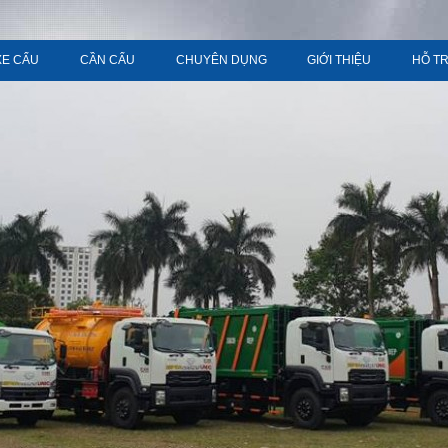
XE CẨU
CẦN CẨU
CHUYÊN DỤNG
GIỚI THIỆU
HỖ T