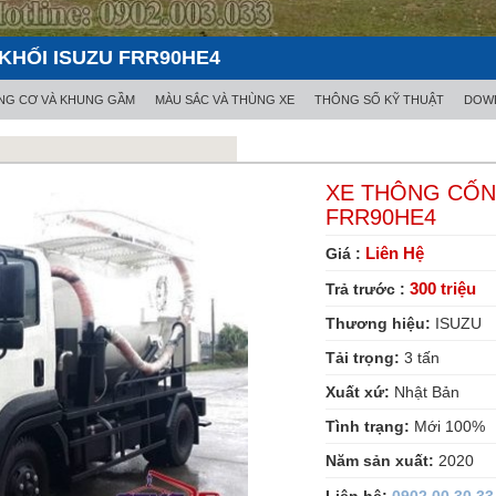
KHỐI ISUZU FRR90HE4
NG CƠ VÀ KHUNG GẦM
MÀU SẮC VÀ THÙNG XE
THÔNG SỐ KỸ THUẬT
DOWL
XE THÔNG CỐNG
FRR90HE4
Liên Hệ
Giá :
300 triệu
Trả trước :
Thương hiệu:
ISUZU
Tải trọng:
3
tấn
Xuất xứ:
Nhật Bản
Tình trạng:
Mới 100%
Năm sản xuất:
2020