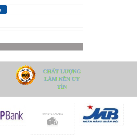
g
CHẤT LƯỢNG
LÀM NÊN UY
TÍN