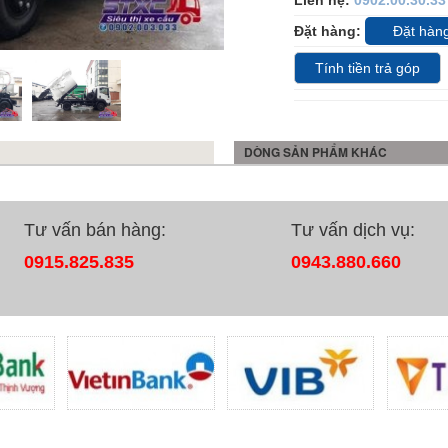
Liên hệ:
0902.00.30.33
Đặt hàng:
Đặt hàn
Tính tiền trả góp
DÒNG SẢN PHẨM KHÁC
Tư vấn bán hàng:
Tư vấn dịch vụ:
0915.825.835
0943.880.660