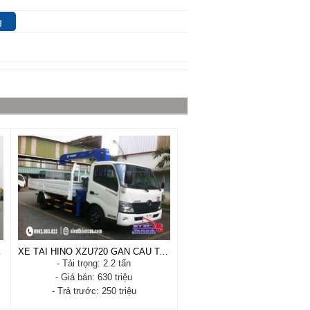
g
TOM 180VL
XE TẢI HINO XZU720 GẮN CẨU TADANO TM-ZE304MH 2.2 TẤN
- Tải trọng: 2.2 tấn
- Giá bán: 630 triệu
- Trả trước: 250 triệu