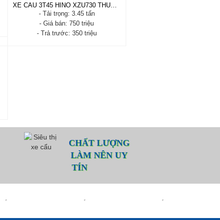
100%
XE CẨU 3T45 HINO XZU730 THÙNG 5M2
- Năm sản xuất: 2019
- Tải trọng: 3.45 tấn
- Tải trọng: 3.45 tấn
- Giá bán: 750 triệu
- Trả trước: 150 triệu
- Trả trước: 350 triệu
Xem chi tiết
Đặt hàng
XE CẨU 3T45 HINO XZU730
THÙNG 5M2
- Xuất xứ: Nhật bản
- Tình trạng: Cabin satxi - mới
 KHÚC
100%
- Năm sản xuất: 2021 - 2022
- Tải trọng: 3.45 tấn
- Trả trước: 350 triệu
Xem chi tiết
Đặt hàng
CHẤT LƯỢNG
LÀM NÊN UY
TÍN