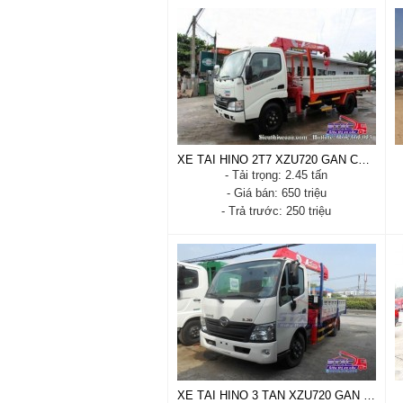
XE CẨU HINO 1.2 TẤN XZU650
- Xuất xứ: Nhật Bản
- Tình trạng: mới 100% - Cabin
satxi
- Năm sản xuất: 2020 - 2021
- Tải trọng: 1.2 tấn
- Trả trước: 200 triệu
Xem chi tiết
Đặt hàng
XE TẢI HINO 2T7 XZU720 GẮN CẨU UNIC VT290
- Tải trọng: 2.45 tấn
- Giá bán: 650 triệu
- Trả trước: 250 triệu
XE TẢI HINO 2T7 XZU720 GẮN
CẨU UNIC VT290
- Xuất xứ: Nhật Bản
- Tình trạng: Cabin Satxi - mới
100%
- Năm sản xuất: 2020
- Tải trọng: 2.45 tấn
- Trả trước: 250 triệu
Xem chi tiết
Đặt hàng
XE TẢI HINO 3 TẤN XZU720 GẮN CẨU UNIC V340