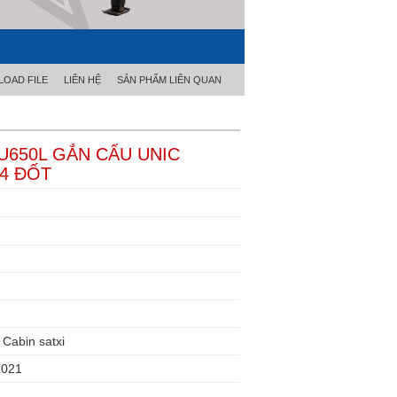
OAD FILE
LIÊN HỆ
SẢN PHẨM LIÊN QUAN
ZU650L GẮN CẨU UNIC
 4 ĐỐT
Cabin satxi
2021