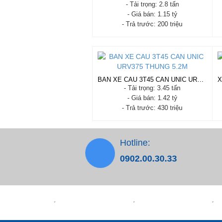
- Tải trọng: 2.8 tấn
- Giá bán: 1.15 tỷ
- Trả trước: 200 triệu
XE TẢI HINO 3 TẤN XZU720
GẮN CẨU UNIC V340
- Xuất xứ: Nhật Bản
- Tình trạng: Còn hàng
- Năm sản xuất: 2019
BAN XE CAU 3T45 CAN UNIC URV375 THUNG 5.2M
- Tải trọng: 2.8 tấn
- Tải trọng: 3.45 tấn
- Trả trước: 200 triệu
- Giá bán: 1.42 tỷ
Xem chi tiết
Đặt hàng
- Trả trước: 430 triệu
BAN XE CAU 3T45 CAN UNIC
URV375 THUNG 5.2M
- Xuất xứ: Nhật bản
Hotline:
- Tình trạng: Mới 100%
- Năm sản xuất: 2022 - 2023
0902.00.30.33
- Tải trọng: 3.45 tấn
- Trả trước: 430 triệu
Xem chi tiết
Đặt hàng