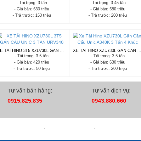
- Tải trọng: 3 tấn
- Tải trọng: 3.45 tấn
- Giá bán: 630 triệu
- Giá bán: 580 triệu
- Trả trước: 150 triệu
- Trả trước: 200 triệu
XE CAU HINO 3 TAN
XE TẢI HINO WU342L GẮN CẨU
KANGLIM 3 TẤN KS733N
- Xuất xứ: Nhật bản
- Xuất xứ: Nhật Bản
- Tình trạng: mới 100% - Cabin
- Tình trạng: mới 100% - Cabin
satxi
satxi
- Năm sản xuất: 2019
XE TẢI HINO 3T5 XZU730L GẮN CẨU UNIC 3 TẤN URV340
XE TẢI HINO XZU730L GẮN CẦN CẨU UNIC A340K | 3 TẤN 4
- Năm sản xuất: 2019
- Tải trọng: 3 tấn
- Tải trọng: 3.5 tấn
- Tải trọng: 3.5 tấn
- Tải trọng: 3.45 tấn
- Trả trước: 150 triệu
- Giá bán: 420 triệu
- Giá bán: 630 triệu
- Trả trước: 200 triệu
Xem chi tiết
Đặt hàng
- Trả trước: 50 triệu
- Trả trước: 200 triệu
Xem chi tiết
Đặt hàng
XE TẢI HINO 3T5 XZU730L GẮN
XE TẢI HINO XZU730L GẮN
CẨU UNIC 3 TẤN URV340
CẦN CẨU UNIC A340K | 3 TẤN 4
KHÚC
- Xuất xứ: Nhật Bản
Tư vấn bán hàng:
Tư vấn dịch vụ:
- Xuất xứ: Nhật Bản
- Tình trạng: Còn hàng
- Tình trạng: mới 100% - Cabin
- Năm sản xuất: 2020
0915.825.835
0943.880.660
satxi
- Tải trọng: 3.5 tấn
- Năm sản xuất: 2020 - 2021
- Trả trước: 50 triệu
- Tải trọng: 3.5 tấn
Xem chi tiết
Đặt hàng
- Trả trước: 200 triệu
Xem chi tiết
Đặt hàng