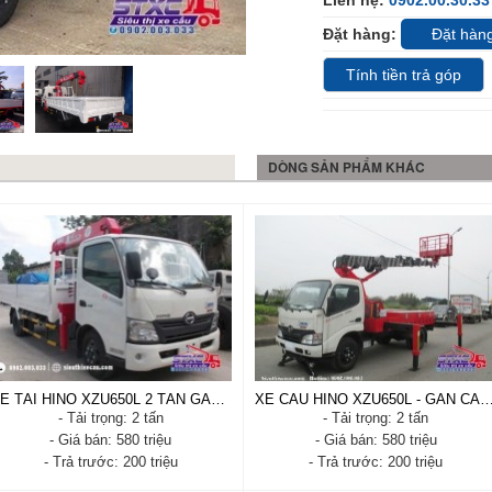
Liên hệ:
0902.00.30.33
Đặt hàng:
Đặt hàn
Tính tiền trả góp
DÒNG SẢN PHẨM KHÁC
XE TẢI HINO XZU650L 2 TẤN GẮN CẦN CẨU UNIC URV340
XE CẨU HINO XZU650L - GẮN CẦN CẨU NÂNG NGƯỜI A
- Tải trọng: 2 tấn
- Tải trọng: 2 tấn
- Giá bán: 580 triệu
- Giá bán: 580 triệu
- Trả trước: 200 triệu
- Trả trước: 200 triệu