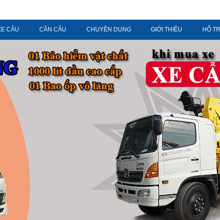
XE CẨU
CẦN CẨU
CHUYÊN DỤNG
GIỚI THIỆU
HỖ T