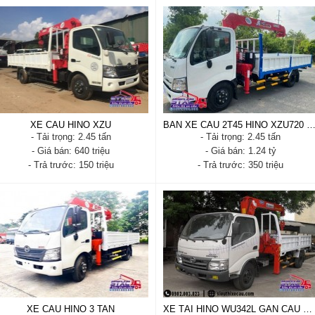
XE TẢI HINO XZU650L 2 TẤN
XE CẨU HINO XZU650L - GẮN
GẮN CẦN CẨU UNIC URV340
CẦN CẨU NÂNG NGƯỜI ATOM
180VL
- Xuất xứ: Nhật Bản
- Xuất xứ: Nhật Bản
- Tình trạng: mới 100% - Cabin
- Tình trạng: mới 100% - Cabin
satxi
satxi
- Năm sản xuất: 2020 - 2021
- Năm sản xuất: 2020 - 2021
- Tải trọng: 2 tấn
- Tải trọng: 2 tấn
- Trả trước: 200 triệu
- Trả trước: 200 triệu
Xem chi tiết
Đặt hàng
Xem chi tiết
Đặt hàng
XE CẨU HINO XZU
BÁN XE CẨU 2T45 HINO XZU720 ĐỜI 2
- Tải trọng: 2.45 tấn
- Tải trọng: 2.45 tấn
- Giá bán: 640 triệu
- Giá bán: 1.24 tỷ
- Trả trước: 150 triệu
- Trả trước: 350 triệu
XE CẨU HINO XZU
BÁN XE CẨU 2T45 HINO XZU720
ĐỜI 2021
- Xuất xứ: Nhật Bản
- Xuất xứ: Nhật bản
- Tình trạng: mới 100% - Cabin
- Tình trạng: Mới 100%
satxi
- Năm sản xuất: 2021 - 2022
- Năm sản xuất: 2020 - 2021
- Tải trọng: 2.45 tấn
- Tải trọng: 2.45 tấn
- Trả trước: 350 triệu
- Trả trước: 150 triệu
Xem chi tiết
Đặt hàng
Xem chi tiết
Đặt hàng
XE CAU HINO 3 TAN
XE TẢI HINO WU342L GẮN CẨU KANGLIM 3 TẤN KS733N