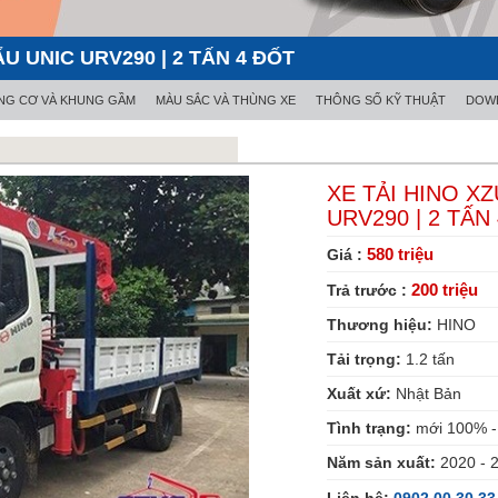
U UNIC URV290 | 2 TẤN 4 ĐỐT
NG CƠ VÀ KHUNG GẦM
MÀU SẮC VÀ THÙNG XE
THÔNG SỐ KỸ THUẬT
DOWL
XE TẢI HINO X
URV290 | 2 TẤN
580 triệu
Giá :
200 triệu
Trả trước :
Thương hiệu:
HINO
Tải trọng:
1.2
tấn
Xuất xứ:
Nhật Bản
Tình trạng:
mới 100% - 
Năm sản xuất:
2020 - 