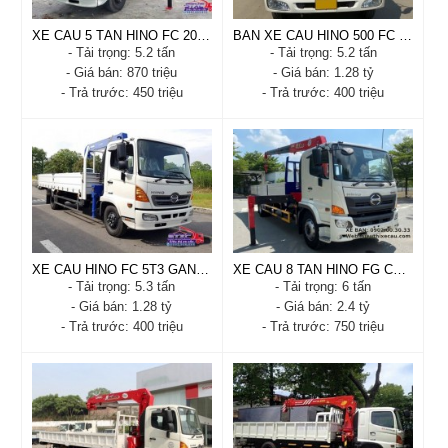
XE CẨU 5 TẤN HINO FC 2021 CẦN UNIC URV375
BÁN XE CẨU HINO 500 FC 5T2 GẮN CẨU TADANO TM-ZE304MH
- Tải trọng: 5.2 tấn
- Tải trọng: 5.2 tấn
- Giá bán: 870 triệu
- Giá bán: 1.28 tỷ
- Trả trước: 450 triệu
- Trả trước: 400 triệu
XE CẨU 5 TẤN HINO FC
BÁN XE CẨU HINO 500
2021 CẦN UNIC URV375
FC 5T2 GẮN CẨU
TADANO TM-ZE304MH
- Xuất xứ: Nhật bản
- Xuất xứ: Nhật Bản
- Tình trạng: Cabin satxi -
- Tình trạng: Mới 100%
mới 100%
- Năm sản xuất: 2022
- Năm sản xuất: 2021 -
- Tải trọng: 5.2 tấn
2022
- Trả trước: 400 triệu
- Tải trọng: 5.2 tấn
- Trả trước: 450 triệu
XE CẨU HINO FC 5T3 GẮN CẨU TADANO 3T TM-ZE304MH
XE CAU 8 TAN HINO FG CAN UNIC URV635
Xem chi tiết
Đặt hàng
- Tải trọng: 5.3 tấn
- Tải trọng: 6 tấn
Xem chi tiết
Đặt hàng
- Giá bán: 1.28 tỷ
- Giá bán: 2.4 tỷ
- Trả trước: 400 triệu
- Trả trước: 750 triệu
XE CẨU HINO FC 5T3
XE CAU 8 TAN HINO FG
GẮN CẨU TADANO 3T
CAN UNIC URV635
TM-ZE304MH
- Xuất xứ: Nhật bản - Việt
- Xuất xứ: Nhật Bản
Nam
- Tình trạng: Mới 100%
- Tình trạng: Cabin satxi -
- Năm sản xuất: 2020
Mới 100%satxi