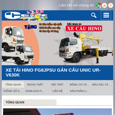
Liên kết với chúng tôi:
XE
XE
XE
XE
XE
XE
XE TẢI HINO FG8JPSU GẮN CẨU UNIC UR-
TẢI
TẢI
TẢI
TẢI
HINO
HINO
TẢI
V630K
TẢI
HINO
FG8JPSU
FG8JPSU
HINO
GẮN
FG8JPSU
GẮN
HINO
CẨU
ĐỘNG CƠ VÀ KHUNG GẦM
MÀU SẮC VÀ THÙNG XE
TỔNG QUAN
NGOẠI THẤT
NỘI THẤT
HINO
GẮN
CẨU
FG8JPSU
UNIC
UNIC
UR-
CẨU
THÔNG SỐ KỸ THUẬT
DOWLOAD FILE
SẢN PHẨM LIÊN QUAN
FG8JPSU
LIÊN HỆ
GẮN
UR-
V630K
UNIC
FG8JPSU
V630K
CẨU
GẮN
UR-
TỔNG QUAN
V630K
GẮN
UNIC
CẨU