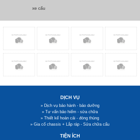
- Tải trọng: 8.5 tấn
Xem chi tiết
Đặt hàng
- Trả trước: 300 triệu
Xem chi tiết
Đặt hàng
DỊCH VỤ
» Dịch vụ bảo hành - bảo dưỡng
» Tư vấn bảo hiểm - sửa chữa
» Thiết kế hoán cải - đóng thùng
» Gia cố chassis + Lắp ráp - Sửa chữa cẩu
TIỆN ÍCH