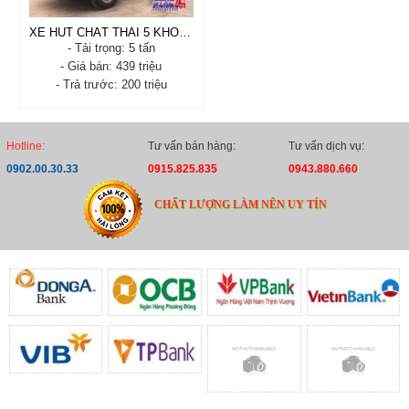
XE HÚT CHẤT THẢI 5 KHỐI THACO OLLIN 500 E4
- Tải trọng: 5 tấn
- Giá bán: 439 triệu
- Trả trước: 200 triệu
XE HÚT CHẤT THẢI 5
KHỐI THACO OLLIN 500
E4
Hotline:
Tư vấn bán hàng:
Tư vấn dịch vụ:
- Xuất xứ: VIỆT NAM
0902.00.30.33
0915.825.835
0943.880.660
- Tình trạng: Mới 100%
- Năm sản xuất: 2020
- Tải trọng: 5 tấn
CHẤT LƯỢNG LÀM NÊN UY TÍN
- Trả trước: 200 triệu
Xem chi tiết
Đặt hàng