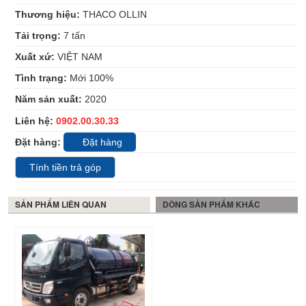
Thương hiệu:
THACO OLLIN
Tải trọng:
7
tấn
Xuất xứ:
VIỆT NAM
Tình trạng:
Mới 100%
Năm sản xuất:
2020
Liên hệ:
0902.00.30.33
Đặt hàng:
Đặt hàng
Tính tiền trả góp
SẢN PHẨM LIÊN QUAN
DÒNG SẢN PHẨM KHÁC