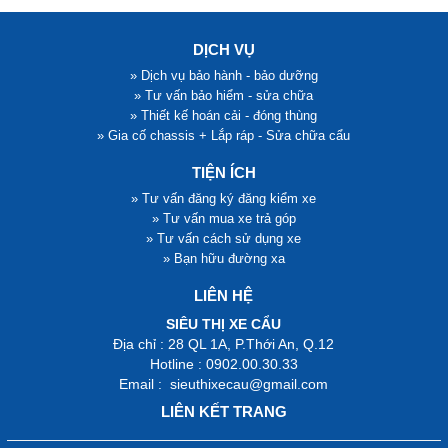
DỊCH VỤ
» Dịch vụ bảo hành - bảo dưỡng
» Tư vấn bảo hiểm - sửa chữa
» Thiết kế hoán cải - đóng thùng
» Gia cố chassis + Lắp ráp - Sửa chữa cẩu
TIỆN ÍCH
» Tư vấn đăng ký đăng kiểm xe
» Tư vấn mua xe trả góp
» Tư vấn cách sử dụng xe
» Bạn hữu đường xa
LIÊN HỆ
SIÊU THỊ XE CẨU
Địa chỉ : 28 QL 1A, P.Thới An, Q.12
Hotline : 0902.00.30.33
Email : sieuthixecau@gmail.com
LIÊN KẾT TRANG