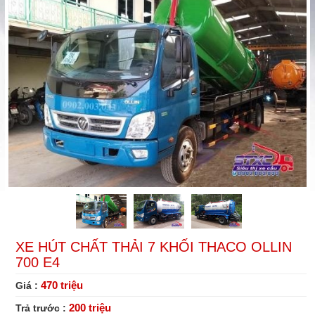
OLLIN
KHỐI
THACO
700
OLLIN
THACO
E4
700
OLLIN
E4
700
E4
XE HÚT CHẤT THẢI 7 KHỐI THACO OLLIN
700 E4
470 triệu
Giá :
200 triệu
Trả trước :