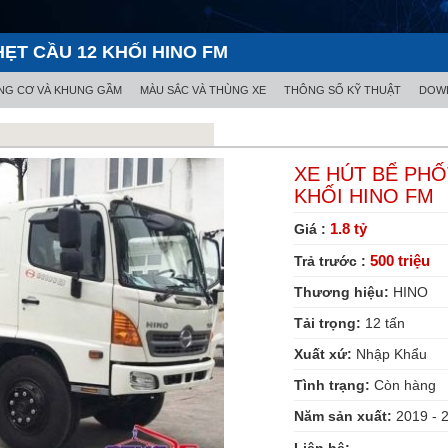
ẸT CẦU 12 KHỐI HINO FM
NG CƠ VÀ KHUNG GẦM
MÀU SẮC VÀ THÙNG XE
THÔNG SỐ KỸ THUẬT
DOWL
XE HÚT BỂ PH
KHỐI HINO FM
1.8 tỷ
Giá :
500 triệu
Trả trước :
Thương hiệu:
HINO
Tải trọng:
12
tấn
Xuất xứ:
Nhập Khẩu
Tình trạng:
Còn hàng
Năm sản xuất:
2019 - 