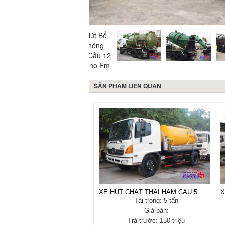
SẢN PHẨM LIÊN QUAN
XE HÚT CHẤT THẢI HẦM CẦU 5 KHỐI (M3)
- Tải trọng: 5 tấn
- Giá bán:
- Trả trước: 150 triệu