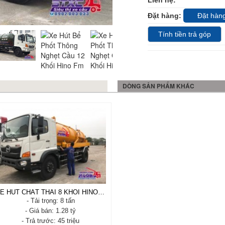
Liên hệ:
0902.00.30.33
Đặt hàng:
Đặt hàn
Tính tiền trả góp
DÒNG SẢN PHẨM KHÁC
XE HÚT CHẤT THẢI 8 KHỐI HINO FG
- Tải trọng: 8 tấn
- Giá bán: 1.28 tỷ
- Trả trước: 45 triệu