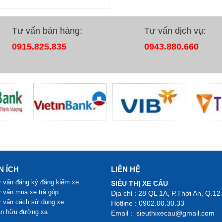
XE HÚT CHẤT THẢI 8 KHỐI
HINO FG
- Xuất xứ: Nhật bản
Tư vấn bán hàng:
Tư vấn dịch vụ:
- Tình trạng: Sat xi - mới 100%
- Năm sản xuất: 2020
0915.825.835
0943.880.660
- Tải trọng: 8 tấn
- Trả trước: 45 triệu
Xem chi tiết
Đặt hàng
N ÍCH
LIÊN HỆ
 vấn đăng ký đăng kiểm xe
SIÊU THỊ XE CẨU
 vấn mua xe trả góp
Địa chỉ : 28 QL 1A, P.Thới An, Q.12
 vấn cách sử dụng xe
Hotline : 0902.00.30.33
ạn hữu đường xa
Email : sieuthixecau@gmail.com