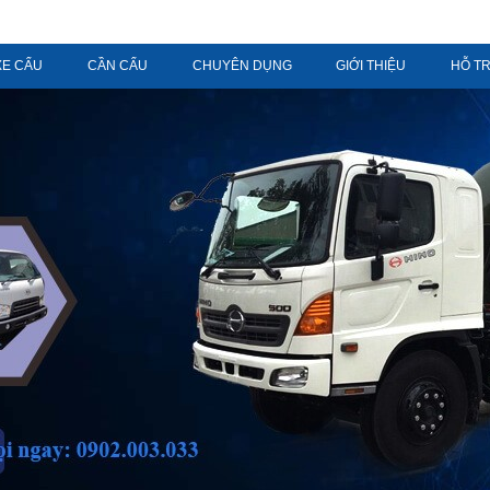
XE CẨU
CẦN CẨU
CHUYÊN DỤNG
GIỚI THIỆU
HỖ T