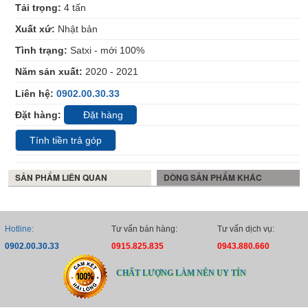
Tải trọng:
4
tấn
Xuất xứ:
Nhật bản
Tình trạng:
Satxi - mới 100%
Năm sản xuất:
2020 - 2021
Liên hệ:
0902.00.30.33
Đặt hàng:
Đặt hàng
Tính tiền trả góp
SẢN PHẨM LIÊN QUAN
DÒNG SẢN PHẨM KHÁC
Hotline:
Tư vấn bán hàng:
Tư vấn dịch vụ:
0902.00.30.33
0915.825.835
0943.880.660
CHẤT LƯỢNG LÀM NÊN UY TÍN