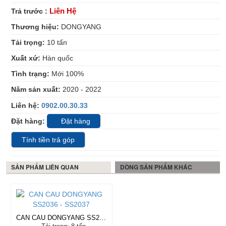
Liên Hệ
Trả trước :
Thương hiệu:
DONGYANG
Tải trọng:
10
tấn
Xuất xứ:
Hàn quốc
Tình trạng:
Mới 100%
Năm sản xuất:
2020 - 2022
Liên hệ:
0902.00.30.33
Đặt hàng:
Đặt hàng
Tính tiền trả góp
SẢN PHẨM LIÊN QUAN
DÒNG SẢN PHẨM KHÁC
CAN CAU DONGYANG SS2036 - SS2037