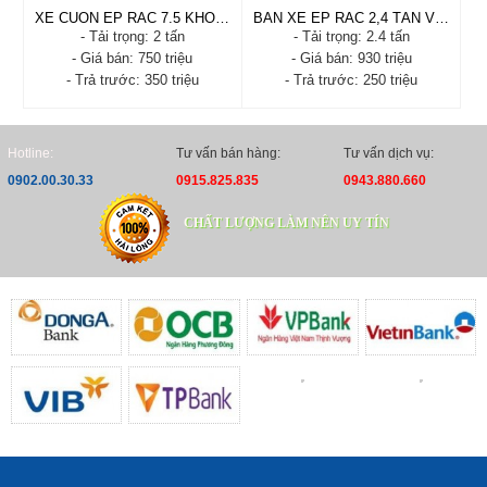
XE CUỐN ÉP RÁC 7.5 KHỐI HINO XZU720
BÁN XE ÉP RÁC 2,4 TẤN VÀO THÀNH PHỐ - 6 KHỐI
- Tải trọng: 2 tấn
- Tải trọng: 2.4 tấn
- Giá bán: 750 triệu
- Giá bán: 930 triệu
- Trả trước: 350 triệu
- Trả trước: 250 triệu
XE CUỐN ÉP RÁC 7.5
BÁN XE ÉP RÁC 2,4 TẤN
KHỐI HINO XZU720
VÀO THÀNH PHỐ - 6
KHỐI
- Xuất xứ: NHẬT BẢN
Hotline:
Tư vấn bán hàng:
Tư vấn dịch vụ:
- Xuất xứ: Nhật bản
- Tình trạng: Mới 100% -
0902.00.30.33
0915.825.835
0943.880.660
- Tình trạng: Mới 100%
Cabin chassi
- Năm sản xuất: 2020
- Năm sản xuất: 2024
- Tải trọng: 2.4 tấn
CHẤT LƯỢNG LÀM NÊN UY TÍN
- Tải trọng: 2 tấn
- Trả trước: 250 triệu
- Trả trước: 350 triệu
Xem chi tiết
Đặt hàng
Xem chi tiết
Đặt hàng