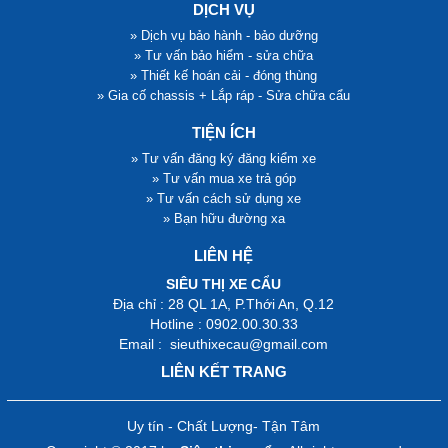
DỊCH VỤ
» Dịch vụ bảo hành - bảo dưỡng
» Tư vấn bảo hiểm - sửa chữa
» Thiết kế hoán cải - đóng thùng
» Gia cố chassis + Lắp ráp - Sửa chữa cẩu
TIỆN ÍCH
» Tư vấn đăng ký đăng kiểm xe
» Tư vấn mua xe trả góp
» Tư vấn cách sử dụng xe
» Bạn hữu đường xa
LIÊN HỆ
SIÊU THỊ XE CẨU
Địa chỉ : 28 QL 1A, P.Thới An, Q.12
Hotline : 0902.00.30.33
Email : sieuthixecau@gmail.com
LIÊN KẾT TRANG
Uy tín - Chất Lượng- Tận Tâm