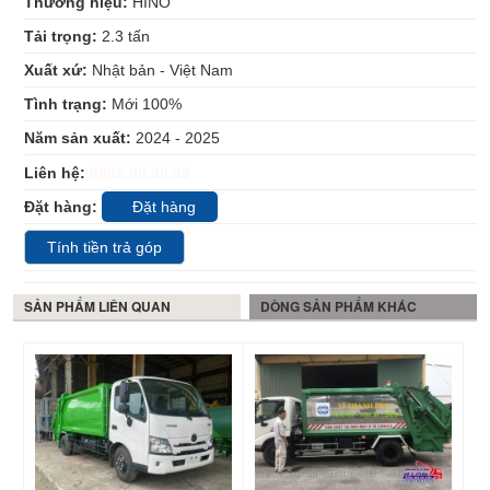
Thương hiệu:
HINO
Tải trọng:
2.3
tấn
Xuất xứ:
Nhật bản - Việt Nam
Tình trạng:
Mới 100%
Năm sản xuất:
2024 - 2025
Liên hệ:
0902.00.30.33
Đặt hàng:
Đặt hàng
Tính tiền trả góp
SẢN PHẨM LIÊN QUAN
DÒNG SẢN PHẨM KHÁC