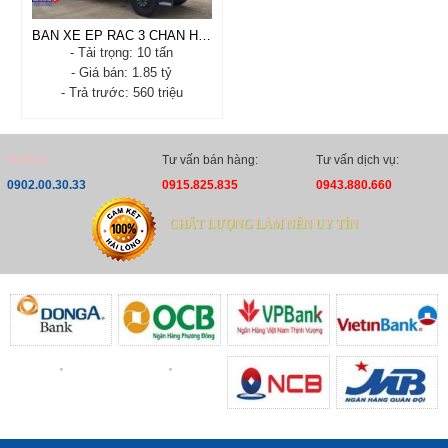
BÁN XE ÉP RÁC 3 CHÂN HINO FM 22 KHỐI INOX
- Tải trọng: 10 tấn
- Giá bán: 1.85 tỷ
- Trả trước: 560 triệu
BÁN XE ÉP RÁC 3 CHÂN
HINO FM 22 KHỐI INOX
- Xuất xứ: Nhật Bản - Việt
Hotline:
Tư vấn bán hàng:
Tư vấn dịch vụ:
nam
0902.00.30.33
0915.825.835
0943.880.660
- Tình trạng: Satxi - Mới
100%
CHẤT LƯỢNG LÀM NÊN UY TÍN
- Năm sản xuất: 2023 -
2024
- Tải trọng: 10 tấn
- Trả trước: 560 triệu
Xem chi tiết
Đặt hàng