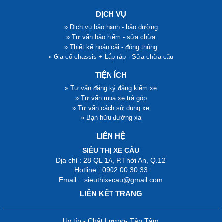
DỊCH VỤ
» Dịch vụ bảo hành - bảo dưỡng
» Tư vấn bảo hiểm - sửa chữa
» Thiết kế hoán cải - đóng thùng
» Gia cố chassis + Lắp ráp - Sửa chữa cẩu
TIỆN ÍCH
» Tư vấn đăng ký đăng kiểm xe
» Tư vấn mua xe trả góp
» Tư vấn cách sử dụng xe
» Bạn hữu đường xa
LIÊN HỆ
SIÊU THỊ XE CẨU
Địa chỉ : 28 QL 1A, P.Thới An, Q.12
Hotline : 0902.00.30.33
Email : sieuthixecau@gmail.com
LIÊN KẾT TRANG
Uy tín - Chất Lượng- Tận Tâm