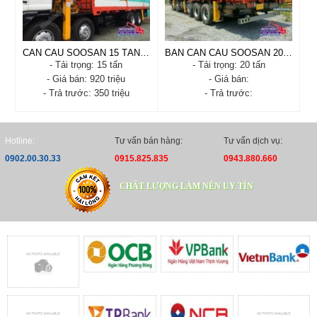
- Tải trọng: 8 tấn
- Tải trọng: 10 tấn
- Trả trước: 200 triệu
- Trả trước: 50 triệu
Xem chi tiết
Đặt hàng
Xem chi tiết
Đặt hàng
CẦN CẨU SOOSAN 15 TẤN SCS1516 TẢI 15 TẤN 6 KHÚC
BAN CAN CAU SOOSAN 20 TAN SCS2016
- Tải trọng: 15 tấn
- Tải trọng: 20 tấn
- Giá bán: 920 triệu
- Giá bán:
- Trả trước: 350 triệu
- Trả trước:
CẦN CẨU SOOSAN 15
BAN CAN CAU SOOSAN
TẤN SCS1516 TẢI 15 TẤN
20 TAN SCS2016
6 KHÚC
- Xuất xứ: Nhập Khẩu
Hotline:
Tư vấn bán hàng:
Tư vấn dịch vụ:
- Xuất xứ: HÀN QUỐC
- Tình trạng: Còn hàng
0902.00.30.33
0915.825.835
0943.880.660
- Tình trạng: nghĩa địa
- Năm sản xuất: 2018
- Năm sản xuất: 2015
- Tải trọng: 20 tấn
- Tải trọng: 15 tấn
CHẤT LƯỢNG LÀM NÊN UY TÍN
- Trả trước:
- Trả trước: 350 triệu
Xem chi tiết
Đặt hàng
Xem chi tiết
Đặt hàng