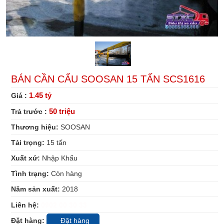
BÁN CẦN CẨU SOOSAN 15 TẤN SCS1616
1.45 tỷ
Giá :
50 triệu
Trả trước :
Thương hiệu:
SOOSAN
Tải trọng:
15
tấn
Xuất xứ:
Nhập Khẩu
Tình trạng:
Còn hàng
Năm sản xuất:
2018
Liên hệ:
0902.00.30.33
Đặt hàng:
Đặt hàng