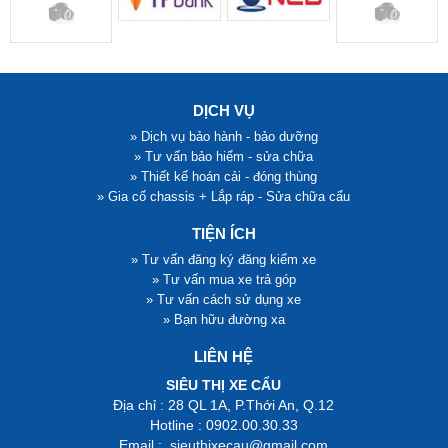
DỊCH VỤ
» Dịch vụ bảo hành - bảo dưỡng
» Tư vấn bảo hiểm - sửa chữa
» Thiết kế hoán cải - đóng thùng
» Gia cố chassis + Lắp ráp - Sửa chữa cẩu
TIỆN ÍCH
» Tư vấn đăng ký đăng kiểm xe
» Tư vấn mua xe trả góp
» Tư vấn cách sử dụng xe
» Bạn hữu đường xa
LIÊN HỆ
SIÊU THỊ XE CẨU
Địa chỉ : 28 QL 1A, P.Thới An, Q.12
Hotline : 0902.00.30.33
Email : sieuthixecau@gmail.com