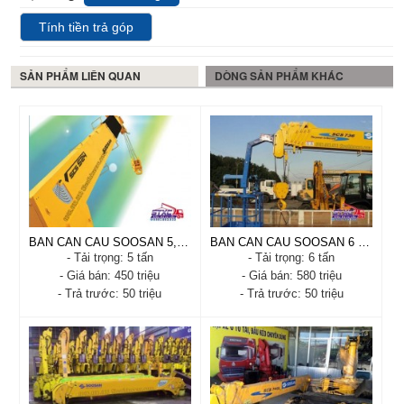
Tính tiền trả góp
SẢN PHẨM LIÊN QUAN
DÒNG SẢN PHẨM KHÁC
BÁN CẦN CẨU SOOSAN 5,3 TẤN
BÁN CẦN CẨU SOOSAN 6 TẤN CÓ RỔ NÂNG NGƯỜI
- Tải trọng: 5 tấn
- Tải trọng: 6 tấn
- Giá bán: 450 triệu
- Giá bán: 580 triệu
- Trả trước: 50 triệu
- Trả trước: 50 triệu
BÁN CẦN CẨU SOOSAN
BÁN CẦN CẨU SOOSAN 6
5,3 TẤN
TẤN CÓ RỔ NÂNG
NGƯỜI
- Xuất xứ: Nhập Khẩu
- Xuất xứ: Nhập Khẩu
- Tình trạng: Còn hàng
- Tình trạng: Còn hàng
- Năm sản xuất: 2018
- Năm sản xuất: 2018
- Tải trọng: 5 tấn