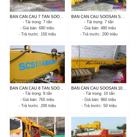
- Tải trọng: 6 tấn
- Trả trước: 50 triệu
- Trả trước: 50 triệu
Xem chi tiết
Đặt hàng
BÁN CẦN CẨU 7 TẤN SOOSAN
BÁN CẦN CẨU SOOSAN SCS746
Xem chi tiết
Đặt hàng
- Tải trọng: 7 tấn
- Tải trọng: 7 tấn
- Giá bán: 680 triệu
- Giá bán: 480 triệu
- Trả trước: 150 triệu
- Trả trước: 200 triệu
BÁN CẦN CẨU 7 TẤN
BÁN CẦN CẨU SOOSAN
SOOSAN
SCS746
- Xuất xứ: Nhập Khẩu
- Xuất xứ: Hàn Quốc
- Tình trạng: Còn hàng
- Tình trạng: Còn hàng
- Năm sản xuất: 2019
- Năm sản xuất: 2015
- Tải trọng: 7 tấn
- Tải trọng: 7 tấn
- Trả trước: 150 triệu
- Trả trước: 200 triệu
Xem chi tiết
Đặt hàng
Xem chi tiết
Đặt hàng
BÁN CẦN CẨU 8 TẤN SOOSAN SCS887
BÁN CẦN CẨU SOOSAN 10 TẤN
- Tải trọng: 8 tấn
- Tải trọng: 10 tấn
- Giá bán: 765 triệu
- Giá bán: 960 triệu
- Trả trước: 200 triệu
- Trả trước: 50 triệu
BÁN CẦN CẨU 8 TẤN
BÁN CẦN CẨU SOOSAN
SOOSAN SCS887
10 TẤN
- Xuất xứ: Nhập Khẩu
- Xuất xứ: Nhập Khẩu
- Tình trạng: Còn hàng
- Tình trạng: Còn hàng
- Năm sản xuất: 2018
- Năm sản xuất: 2018