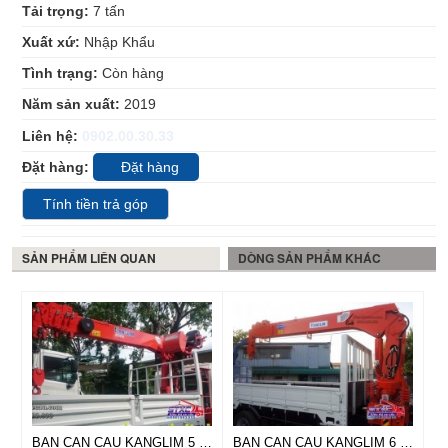
Tải trọng:
7
tấn
Xuất xứ:
Nhập Khẩu
Tình trạng:
Còn hàng
Năm sản xuất:
2019
Liên hệ:
0902.00.30.33
Đặt hàng:
Đặt hàng
Tính tiền trả góp
SẢN PHẨM LIÊN QUAN
DÒNG SẢN PHẨM KHÁC
BÁN CẦN CẨU KANGLIM 5 TẤN
BÁN CẦN CẨU KANGLIM 6 TẤN