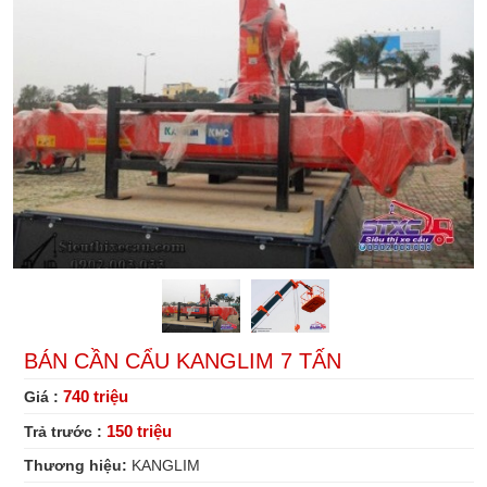
tấn
BÁN CẦN CẨU KANGLIM 7 TẤN
740 triệu
Giá :
150 triệu
Trả trước :
Thương hiệu:
KANGLIM