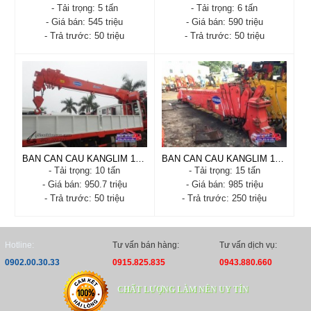
- Tải trọng: 5 tấn
- Tải trọng: 6 tấn
- Giá bán: 545 triệu
- Giá bán: 590 triệu
- Trả trước: 50 triệu
- Trả trước: 50 triệu
BÁN CẦN CẨU KANGLIM
BÁN CẦN CẨU KANGLIM
5 TẤN
6 TẤN
- Xuất xứ: Nhập Khẩu
- Xuất xứ: Nhập Khẩu
- Tình trạng: Còn hàng
- Tình trạng: Còn hàng
- Năm sản xuất: 2018
- Năm sản xuất: 2018
- Tải trọng: 5 tấn
- Tải trọng: 6 tấn
- Trả trước: 50 triệu
- Trả trước: 50 triệu
Xem chi tiết
Đặt hàng
Xem chi tiết
Đặt hàng
BÁN CẦN CẨU KANGLIM 10 TẤN
BÁN CẦN CẨU KANGLIM 15 TẤN KS5206
- Tải trọng: 10 tấn
- Tải trọng: 15 tấn
- Giá bán: 950.7 triệu
- Giá bán: 985 triệu
- Trả trước: 50 triệu
- Trả trước: 250 triệu
BÁN CẦN CẨU KANGLIM
BÁN CẦN CẨU KANGLIM
10 TẤN
15 TẤN KS5206
- Xuất xứ: Nhập Khẩu
- Xuất xứ: hàn Quốc
Hotline:
Tư vấn bán hàng:
Tư vấn dịch vụ:
- Tình trạng: Còn hàng
- Tình trạng: Còn hàng
0902.00.30.33
0915.825.835
0943.880.660
- Năm sản xuất: 2018
- Năm sản xuất: 2018
- Tải trọng: 10 tấn
- Tải trọng: 15 tấn
CHẤT LƯỢNG LÀM NÊN UY TÍN
- Trả trước: 50 triệu
- Trả trước: 250 triệu